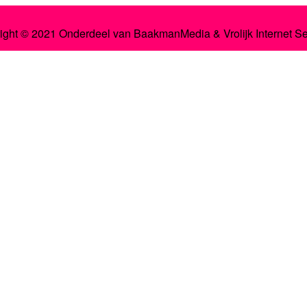
ight © 2021 Onderdeel van
BaakmanMedia
&
Vrolijk Internet S